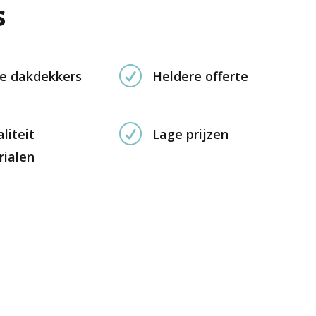
s
R
e dakdekkers
Heldere offerte
R
liteit
Lage prijzen
rialen