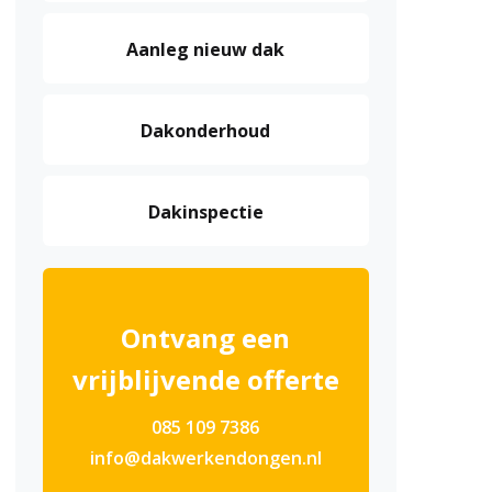
Aanleg nieuw dak
Dakonderhoud
Dakinspectie
Ontvang een
vrijblijvende offerte
085 109 7386
info@dakwerkendongen.nl