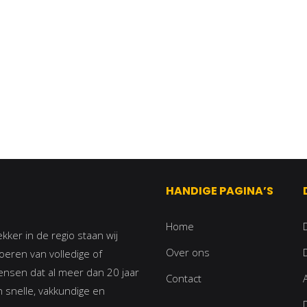
HANDIGE PAGINA’S
Home
ker in de regio staan wij
Over ons
oeren van volledige of
ensen dat al meer dan 20 jaar
Contact
n snelle, vakkundige en