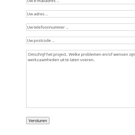
Uw
e-
Uw
mailadres
adres
(Vereist)
...
Uw
telefoonnummer
(Vereist)
Uw
postcode
(Vereist)
Omschrijving
werkzaamheden
(Vereist)
Versturen