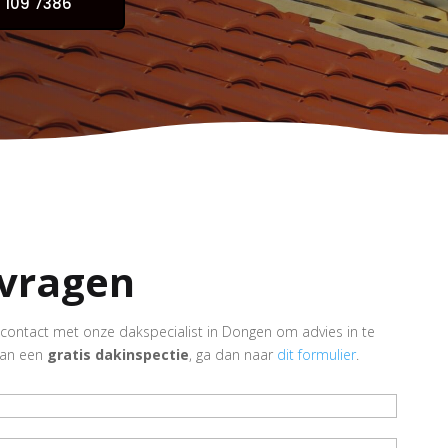
 109 7386
nvragen
in contact met onze dakspecialist in Dongen om advies in te
van een
gratis dakinspectie
, ga dan naar
dit formulier
.