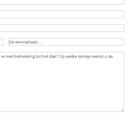
De
woonplaats
(Vereist)