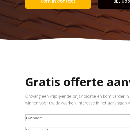
Kom in contact
BEL 085
Gratis offerte aa
Ontvang een vrijblijvende prijsindicatie en kom verder 
winnen voor uw dakwerken. Interesse in het aanvragen 
Uw
naam
(Vereist)