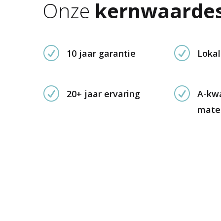
Onze
kernwaarde
R
R
10 jaar garantie
Lokal
R
R
20+ jaar ervaring
A-kwa
mate