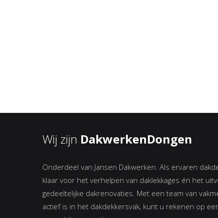
Wij zijn
DakwerkenDongen
Onderdeel van Jansen Dakwerken. Als ervaren dakdek
klaar voor het verhelpen van daklekkages én het uitv
gedeeltelijke dakrenovaties. Met een team van vakm
actief is in het dakdekkersvak, kunt u rekenen op ee