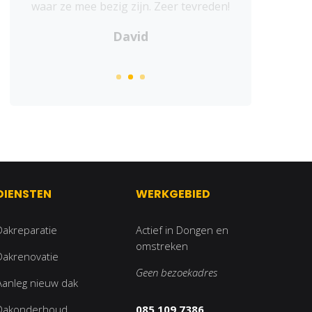
David
DIENSTEN
WERKGEBIED
Dakreparatie
Actief in Dongen en
omstreken
Dakrenovatie
Geen bezoekadres
Aanleg nieuw dak
Dakonderhoud
085 109 7386